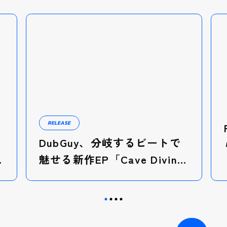
RELEASE
DubGuy、分岐するビートで
魅せる新作EP「Cave Diving
EP」をTREKKIE TRAXよりリ
リース