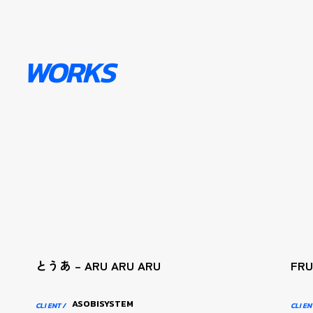
WORKS
とうあ – ARU ARU ARU
FR
ASOBISYSTEM
CLI ENT /
CLI EN