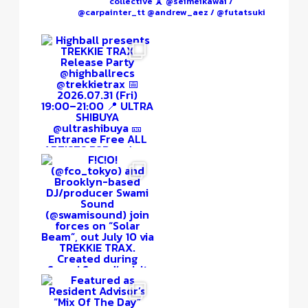
collective 🗼
@seimeikawai /
@carpainter_tt
@andrew_aez / @futatsuki