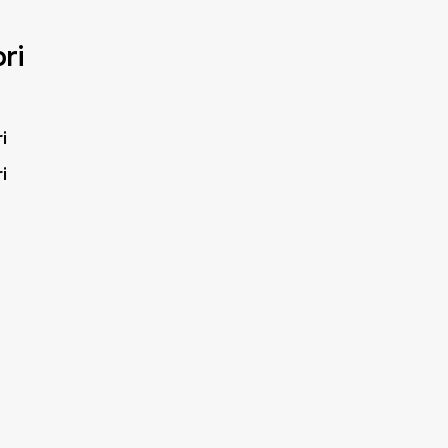
ri
i
i