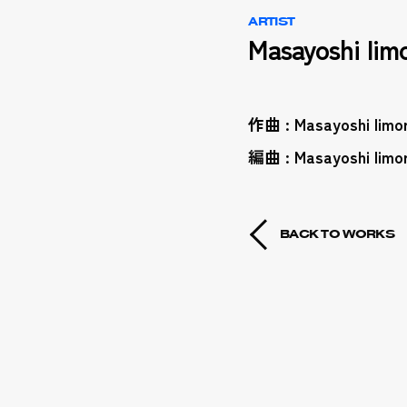
ARTIST
Masayoshi Iimo
作曲 : Masayoshi Iimor
編曲 : Masayoshi Iimor
BACK TO WORKS