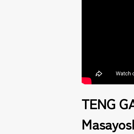
TENG GA
Masayosh