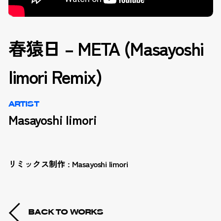
春猿日 – META (Masayoshi
Iimori Remix)
ARTIST
Masayoshi Iimori
リミックス制作 : Masayoshi Iimori
BACK TO WORKS